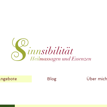
S
inn
sibilität
Heil
mass
agen und Essenzen
ngebote
Blog
Über mic