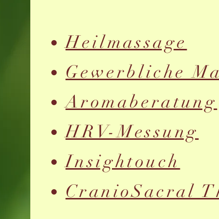
Heilmassage
Gewerbliche M
Aromaberatung
HRV-Messung
Insightouch
CranioSacral T