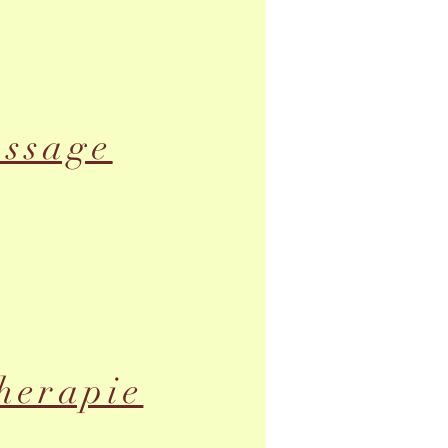
assage
herapie